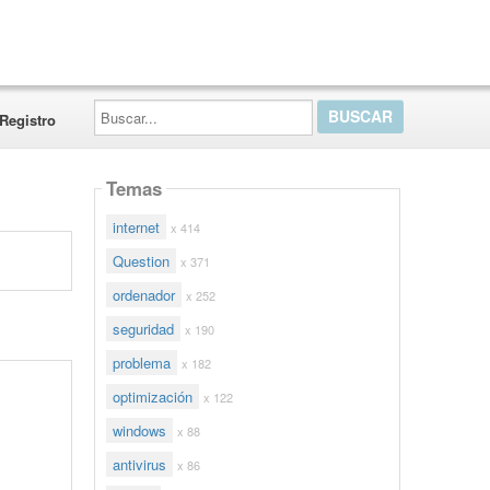
Buscar...
Registro
Temas
internet
x 414
Question
x 371
ordenador
x 252
seguridad
x 190
problema
x 182
optimización
x 122
windows
x 88
antivirus
x 86