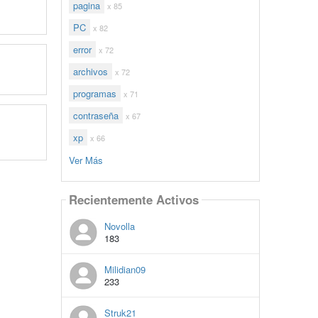
pagina
x 85
PC
x 82
error
x 72
archivos
x 72
programas
x 71
contraseña
x 67
xp
x 66
Ver Más
Recientemente Activos
Novolla
183
Milidian09
233
Struk21