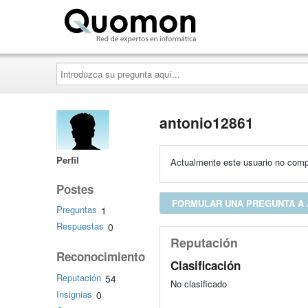
Quomon.es
Introduzca
su
pregunta
aquí...
antonio12861
Perfil
Actualmente este usuario no compa
Postes
FORMULAR UNA PREGUNTA A 
Preguntas
1
Respuestas
0
Reputación
Reconocimiento
Clasificación
Reputación
54
No clasificado
Insignias
0