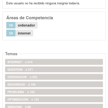
Este usuario no ha recibido ninguna insignia todavía.
Áreas de Competencia
10
ordenador
10
internet
Temas
INTERNET
x 414
QUESTION
x 371
ORDENADOR
x 252
SEGURIDAD
x 190
PROBLEMA
x 182
OPTIMIZACIÓN
x 122
WINDOWS
x 88