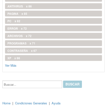
ANTIVIRUS
x 86
PAGINA
x 85
PC
x 82
ERROR
x 72
ARCHIVOS
x 72
PROGRAMAS
x 71
CONTRASEÑA
x 67
XP
x 66
Ver Más
Buscar...
Home
|
Condiciones Generales
|
Ayuda