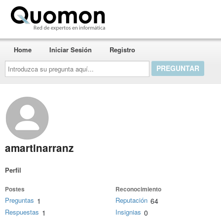
Quomon.es
Home
Iniciar Sesión
Registro
Introduzca
su
pregunta
aquí...
amartinarranz
Perfil
Postes
Reconocimiento
Preguntas
Reputación
1
64
Respuestas
Insignias
1
0