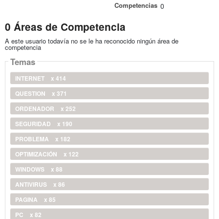
Competencias
0
0 Áreas de Competencia
A este usuario todavía no se le ha reconocido ningún área de
competencia
Temas
INTERNET
x 414
QUESTION
x 371
ORDENADOR
x 252
SEGURIDAD
x 190
PROBLEMA
x 182
OPTIMIZACIÓN
x 122
WINDOWS
x 88
ANTIVIRUS
x 86
PAGINA
x 85
PC
x 82