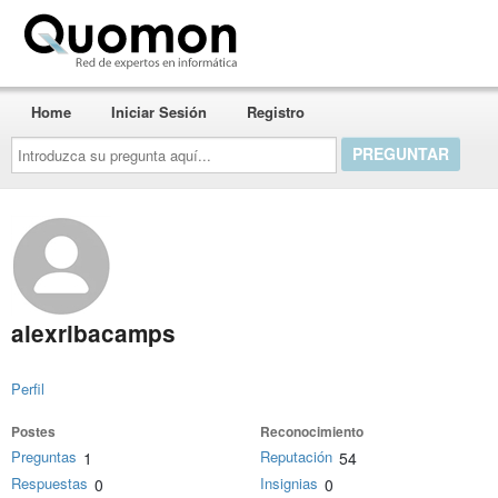
Quomon.es
Home
Iniciar Sesión
Registro
Introduzca
su
pregunta
aquí...
alexribacamps
Perfil
Postes
Reconocimiento
Preguntas
Reputación
1
54
Respuestas
Insignias
0
0