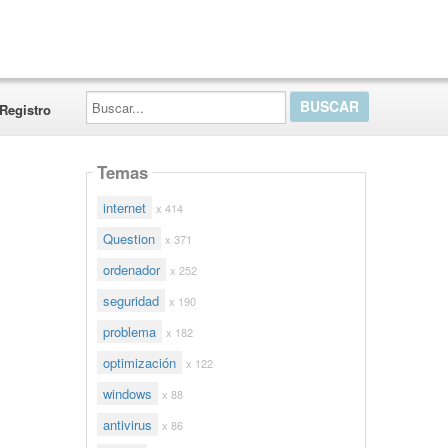
Buscar...
Registro
Temas
internet
x 414
Question
x 371
ordenador
x 252
seguridad
x 190
problema
x 182
optimización
x 122
windows
x 88
antivirus
x 86