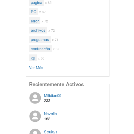
pagina
x 85
PC
x 82
error
x 72
archivos
x 72
programas
x 71
contraseña
x 67
xp
x 66
Ver Más
Recientemente Activos
Milidian09
233
Novolla
183
Struk21