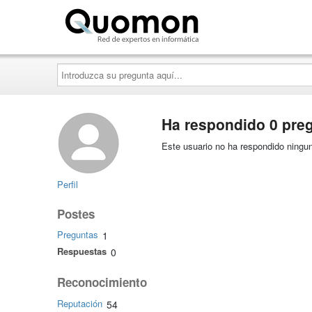
Quomon.es
Introduzca
su
pregunta
aquí...
Ha respondido 0 pre
Este usuario no ha respondido ningun
Perfil
Postes
Preguntas
1
Respuestas
0
Reconocimiento
Reputación
54