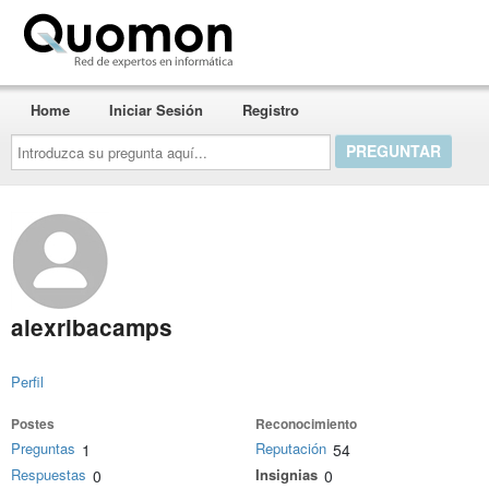
Quomon.es
Home
Iniciar Sesión
Registro
Introduzca
su
pregunta
aquí...
alexribacamps
Perfil
Postes
Reconocimiento
Preguntas
Reputación
1
54
Respuestas
Insignias
0
0