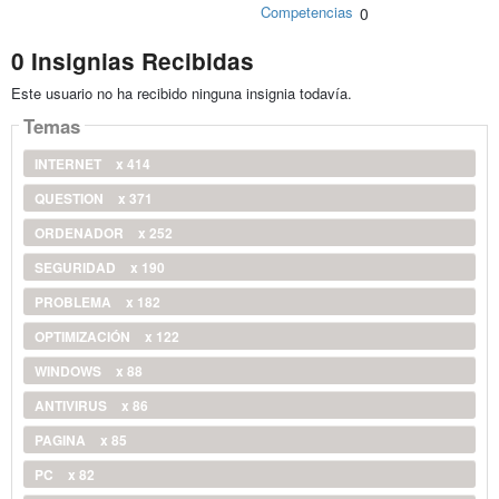
Competencias
0
0 Insignias Recibidas
Este usuario no ha recibido ninguna insignia todavía.
Temas
INTERNET
x 414
QUESTION
x 371
ORDENADOR
x 252
SEGURIDAD
x 190
PROBLEMA
x 182
OPTIMIZACIÓN
x 122
WINDOWS
x 88
ANTIVIRUS
x 86
PAGINA
x 85
PC
x 82