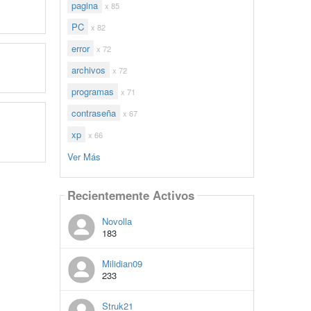
pagina
x 85
PC
x 82
error
x 72
archivos
x 72
programas
x 71
contraseña
x 67
xp
x 66
Ver Más
Recientemente Activos
Novolla
183
Milidian09
233
Struk21