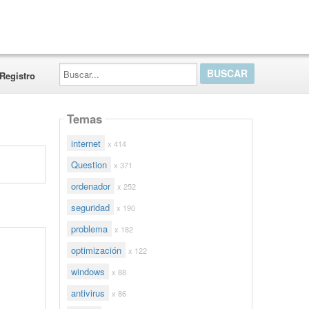
Buscar...
Registro
Temas
internet
x 414
Question
x 371
ordenador
x 252
seguridad
x 190
problema
x 182
optimización
x 122
windows
x 88
antivirus
x 86