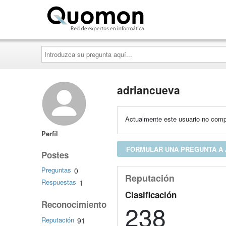
Quomon.es
Introduzca
su
pregunta
aquí...
adriancueva
Actualmente este usuario no compa
Perfil
FORMULAR UNA PREGUNTA A
Postes
Preguntas
0
Reputación
Respuestas
1
Clasificación
Reconocimiento
238
Reputación
91