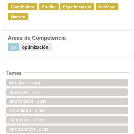
Contribuidor
Erudito
Experimentado
Hardcore
Maestro
Áreas de Competencia
30
optimización
Temas
INTERNET
x 414
QUESTION
x 371
ORDENADOR
x 252
SEGURIDAD
x 190
PROBLEMA
x 182
OPTIMIZACIÓN
x 122