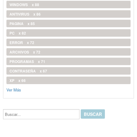
WINDOWS
x 88
ANTIVIRUS
x 86
PAGINA
x 85
PC
x 82
ERROR
x 72
ARCHIVOS
x 72
PROGRAMAS
x 71
CONTRASEÑA
x 67
XP
x 66
Ver Más
Buscar...