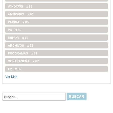
WINDOWS
x 88
ANTIVIRUS
x 86
PAGINA
x 85
PC
x 82
ERROR
x 72
ARCHIVOS
x 72
PROGRAMAS
x 71
CONTRASEÑA
x 67
XP
x 66
Ver Más
Buscar...