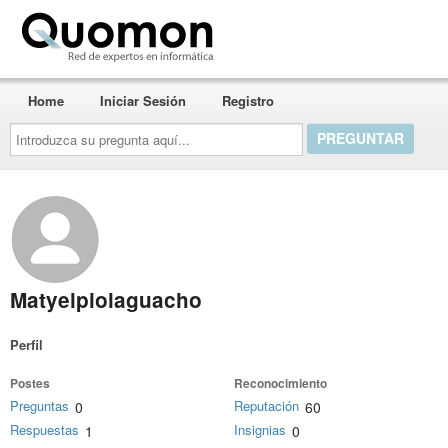
Quomon.es
Home
Iniciar Sesión
Registro
Introduzca
su
pregunta
aquí...
Matyelpiolaguacho
Perfil
Postes
Reconocimiento
Preguntas
Reputación
0
60
Respuestas
Insignias
1
0