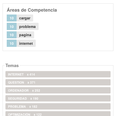
Áreas de Competencia
10
cargar
10
problema
10
pagina
10
internet
Temas
INTERNET
x 414
QUESTION
x 371
ORDENADOR
x 252
SEGURIDAD
x 190
PROBLEMA
x 182
OPTIMIZACIÓN
x 122