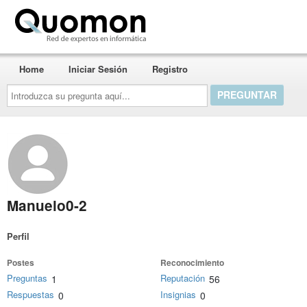
Quomon.es
Home
Iniciar Sesión
Registro
Introduzca
su
pregunta
aquí...
Manuelo0-2
Perfil
Postes
Reconocimiento
Preguntas
Reputación
1
56
Respuestas
Insignias
0
0