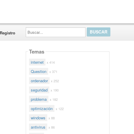
Buscar...
Registro
Temas
internet
x 414
Question
x 371
ordenador
x 252
seguridad
x 190
problema
x 182
optimización
x 122
windows
x 88
antivirus
x 86