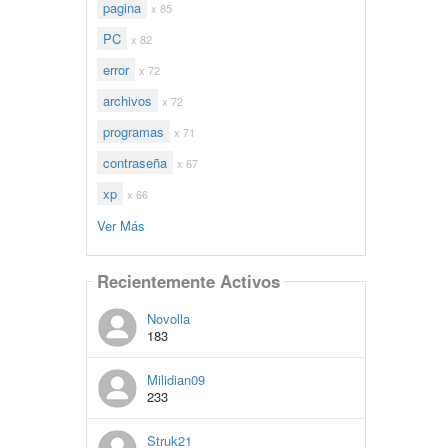
pagina
x 85
PC
x 82
error
x 72
archivos
x 72
programas
x 71
contraseña
x 67
xp
x 66
Ver Más
Recientemente Activos
Novolla
183
Milidian09
233
Struk21