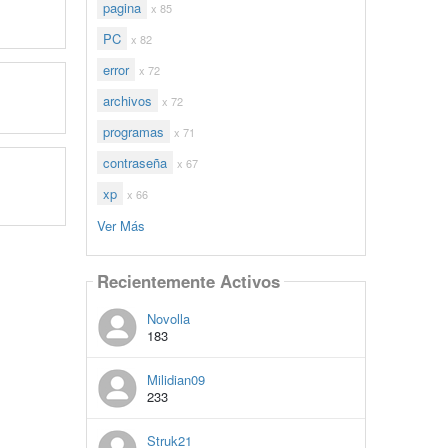
pagina
x 85
PC
x 82
error
x 72
archivos
x 72
programas
x 71
contraseña
x 67
xp
x 66
Ver Más
Recientemente Activos
Novolla
183
Milidian09
233
Struk21