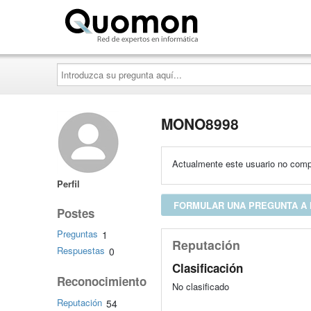
Quomon.es
Introduzca
su
pregunta
aquí...
MONO8998
Actualmente este usuario no compa
Perfil
FORMULAR UNA PREGUNTA A 
Postes
Preguntas
1
Reputación
Respuestas
0
Clasificación
Reconocimiento
No clasificado
Reputación
54