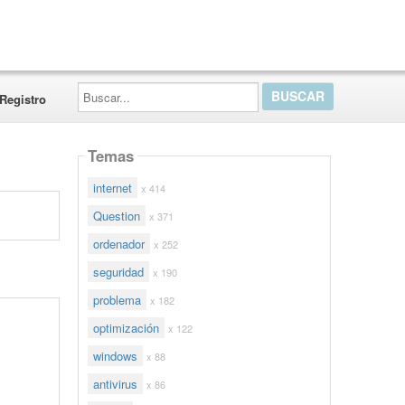
Buscar...
Registro
Temas
internet
x 414
Question
x 371
ordenador
x 252
seguridad
x 190
problema
x 182
optimización
x 122
windows
x 88
antivirus
x 86