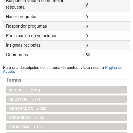
Respuesta votada como mejor
0
respuesta
Hacer preguntas
0
Responder preguntas
0
Participación en votaciones
0
Insignias recibidas
0
Quomon.es
50
Para una descripción del sistema de puntos, visite nuestra
Página de
Ayuda
.
Temas
INTERNET
x 414
QUESTION
x 371
ORDENADOR
x 252
SEGURIDAD
x 190
PROBLEMA
x 182