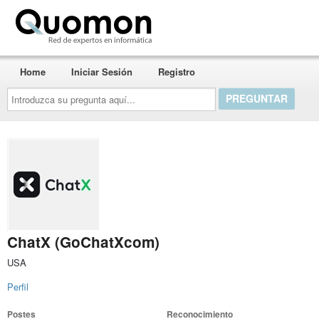
Quomon.es
Home
Iniciar Sesión
Registro
Introduzca
su
pregunta
aquí...
ChatX (GoChatXcom)
USA
Perfil
Postes
Reconocimiento