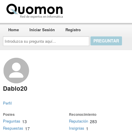
Quomon.es
Home
Iniciar Sesión
Registro
Introduzca
su
pregunta
aquí...
Dabio20
Perfil
Postes
Reconocimiento
Preguntas
Reputación
13
283
Respuestas
Insignias
17
1