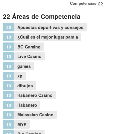
Competencias
22
22 Áreas de Competencia
20
Apuestas deportivas y consejos
10
¿Cuál es el mejor lugar para a
10
BG Gaming
10
Live Casino
10
games
10
xp
10
dibujos
10
Habanero Casino
10
Habanero
10
Malaysian Casino
10
MYR