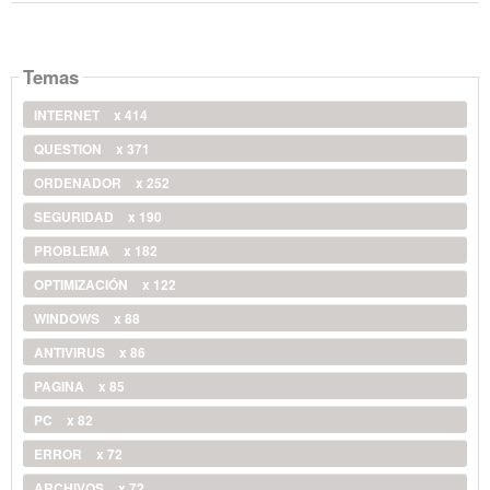
Temas
INTERNET
x 414
QUESTION
x 371
ORDENADOR
x 252
SEGURIDAD
x 190
PROBLEMA
x 182
OPTIMIZACIÓN
x 122
WINDOWS
x 88
ANTIVIRUS
x 86
PAGINA
x 85
PC
x 82
ERROR
x 72
ARCHIVOS
x 72