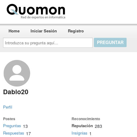
Quomon.es
Home
Iniciar Sesión
Registro
Introduzca
su
pregunta
aquí...
Dabio20
Perfil
Postes
Reconocimiento
Preguntas
Reputación
13
283
Respuestas
Insignias
17
1