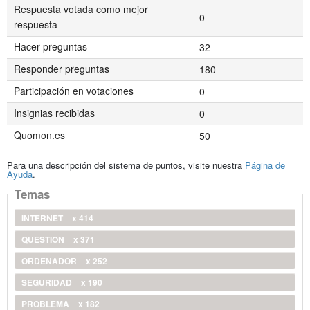
Respuesta votada como mejor
0
respuesta
Hacer preguntas
32
Responder preguntas
180
Participación en votaciones
0
Insignias recibidas
0
Quomon.es
50
Para una descripción del sistema de puntos, visite nuestra
Página de
Ayuda
.
Temas
INTERNET
x 414
QUESTION
x 371
ORDENADOR
x 252
SEGURIDAD
x 190
PROBLEMA
x 182