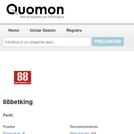
Quomon.es
Home
Iniciar Sesión
Registro
Introduzca
su
pregunta
aquí...
88betking
Perfil
Postes
Reconocimiento
Preguntas
Reputación
0
62