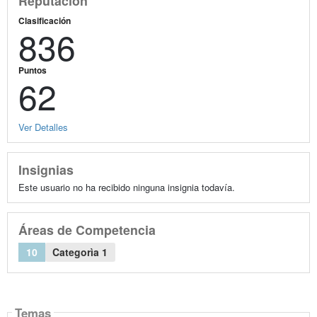
Reputación
Clasificación
836
Puntos
62
Ver Detalles
Insignias
Este usuario no ha recibido ninguna insignia todavía.
Áreas de Competencia
10
Categorìa 1
Temas