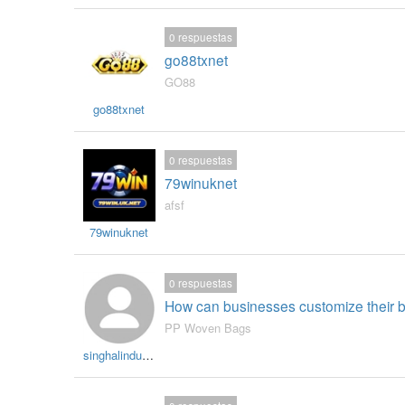
0
respuestas
go88txnet
GO88
go88txnet
0
respuestas
79winuknet
afsf
79winuknet
0
respuestas
How can businesses customize their bu
PP Woven Bags
singhalindustries02