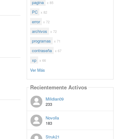
pagina
x 85
PC
x 82
error
x 72
archivos
x 72
programas
x 71
contraseña
x 67
xp
x 66
Ver Más
Recientemente Activos
Milidian09
233
Novolla
183
Struk21