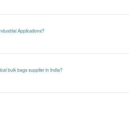
dustrial Applications?
al bulk bags supplier in India?