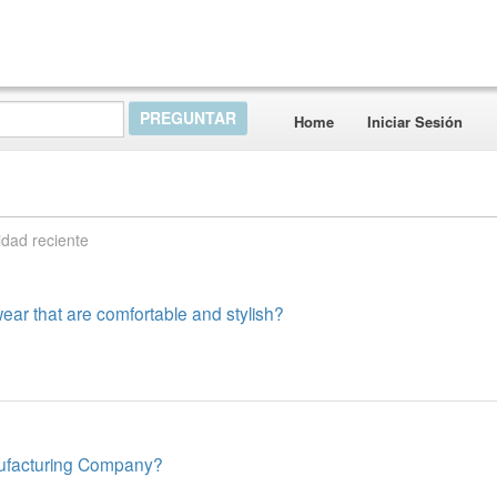
Home
Iniciar Sesión
idad reciente
 wear that are comfortable and stylish?
ufacturing Company?