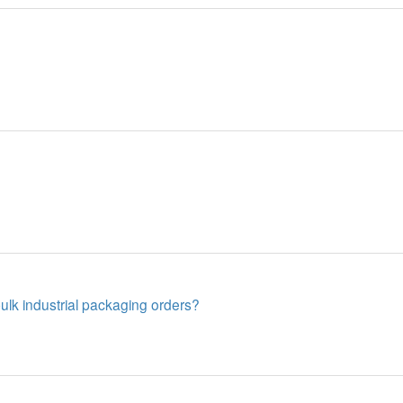
lk industrial packaging orders?