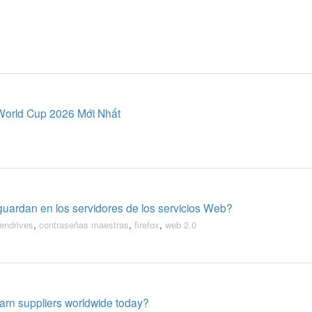
World Cup 2026 Mới Nhất
guardan en los servidores de los servicios Web?
endrives
,
contraseñas maestras
,
firefox
,
web 2.0
arn suppliers worldwide today?