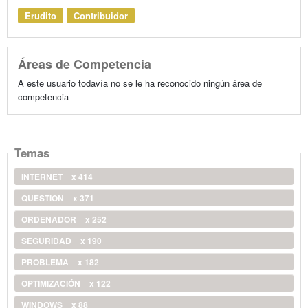
Erudito
Contribuidor
Áreas de Competencia
A este usuario todavía no se le ha reconocido ningún área de
competencia
Temas
INTERNET
x 414
QUESTION
x 371
ORDENADOR
x 252
SEGURIDAD
x 190
PROBLEMA
x 182
OPTIMIZACIÓN
x 122
WINDOWS
x 88