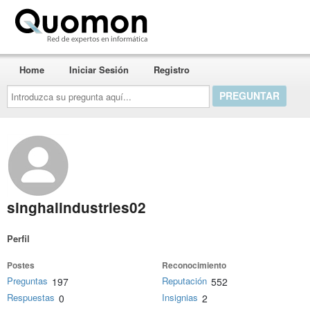
Quomon.es
Home
Iniciar Sesión
Registro
Introduzca
su
pregunta
aquí...
singhalindustries02
Perfil
Postes
Reconocimiento
Preguntas
Reputación
197
552
Respuestas
Insignias
0
2