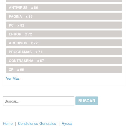
ANTIVIRUS
x 86
PAGINA
x 85
PC
x 82
ERROR
x 72
ARCHIVOS
x 72
PROGRAMAS
x 71
CONTRASEÑA
x 67
XP
x 66
Ver Más
Buscar...
Home
|
Condiciones Generales
|
Ayuda