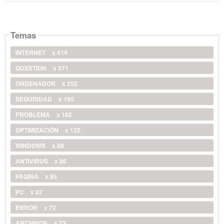
Temas
INTERNET
x 414
QUESTION
x 371
ORDENADOR
x 252
SEGURIDAD
x 190
PROBLEMA
x 182
OPTIMIZACIÓN
x 122
WINDOWS
x 88
ANTIVIRUS
x 86
PAGINA
x 85
PC
x 82
ERROR
x 72
ARCHIVOS
x 72