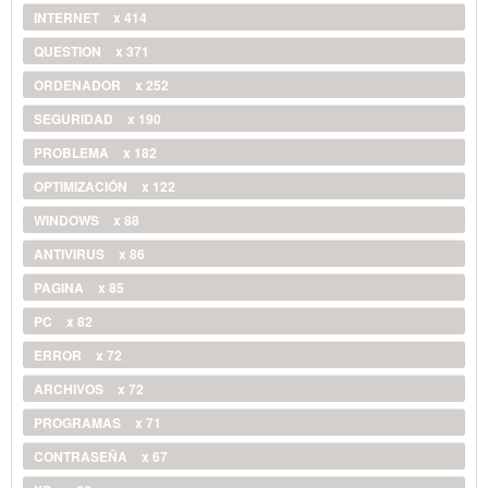
INTERNET
x 414
QUESTION
x 371
ORDENADOR
x 252
SEGURIDAD
x 190
PROBLEMA
x 182
OPTIMIZACIÓN
x 122
WINDOWS
x 88
ANTIVIRUS
x 86
PAGINA
x 85
PC
x 82
ERROR
x 72
ARCHIVOS
x 72
PROGRAMAS
x 71
CONTRASEÑA
x 67