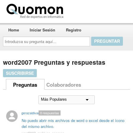
Quomon.es
Home
Iniciar Sesión
Registro
Introduzca
su
pregunta
aquí...
word2007 Preguntas y respuestas
SUSCRIBIRSE
Preguntas
Colaboradores
gerazaldivar
0
respuestas
No puedo abrir mis archivos de word o excel desde el ícono
del mismo archivo.
word2007
,
archivos
,
accesos