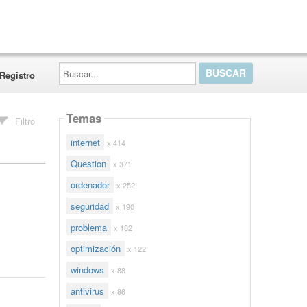
Buscar...
Registro
Temas
Filtro
internet
x 414
Question
x 371
ordenador
x 252
seguridad
x 190
problema
x 182
optimización
x 122
windows
x 88
antivirus
x 86