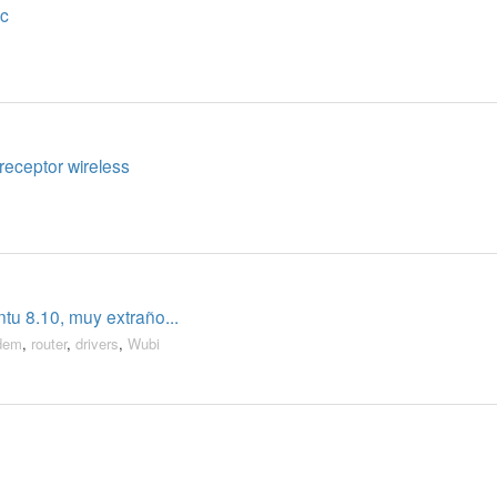
oc
receptor wireless
tu 8.10, muy extraño...
dem
,
router
,
drivers
,
Wubi