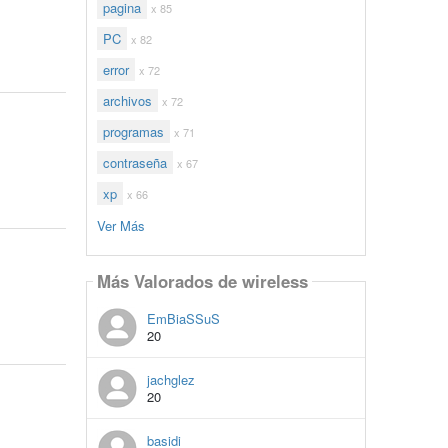
pagina
x 85
PC
x 82
error
x 72
archivos
x 72
programas
x 71
contraseña
x 67
xp
x 66
Ver Más
Más Valorados de wireless
EmBiaSSuS
20
jachglez
20
basidi