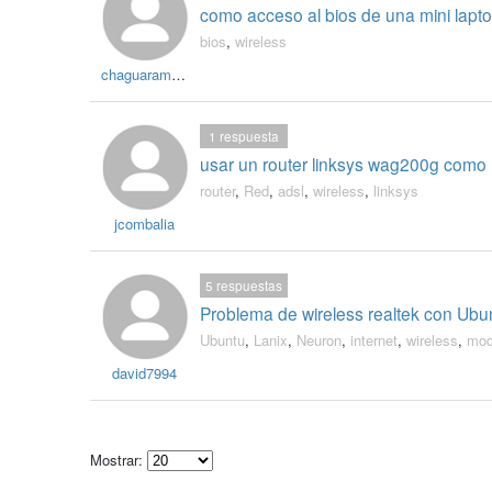
como acceso al bios de una mini lapt
bios
,
wireless
chaguaramo229
1
respuesta
usar un router linksys wag200g como 
router
,
Red
,
adsl
,
wireless
,
linksys
jcombalia
5
respuestas
Problema de wireless realtek con Ubun
Ubuntu
,
Lanix
,
Neuron
,
internet
,
wireless
,
mo
david7994
Mostrar: