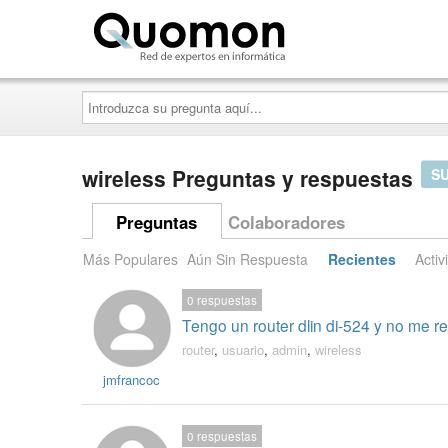
Quomon.es
Introduzca
su
pregunta
aquí...
wireless Preguntas y respuestas
S
Preguntas
Colaboradores
Más Populares
Aún Sin Respuesta
Recientes
Activ
0
respuestas
Tengo un router dlin di-524 y no me r
router
,
usuario
,
admin
,
wireless
jmfrancoc
0
respuestas