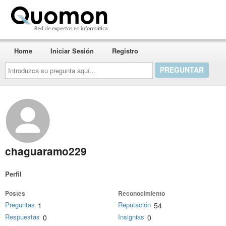
Quomon.es
Home
Iniciar Sesión
Registro
Introduzca
su
pregunta
aquí...
chaguaramo229
Perfil
Postes
Reconocimiento
Preguntas
Reputación
1
54
Respuestas
Insignias
0
0