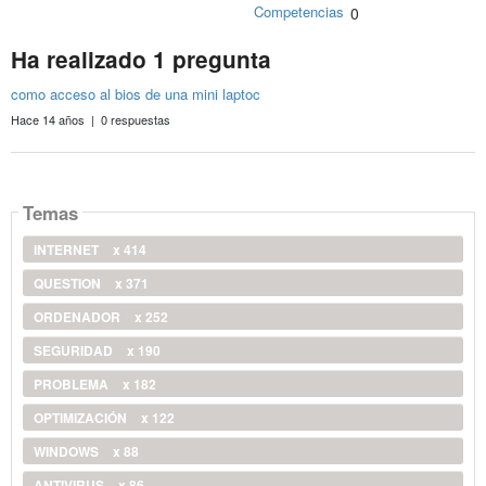
Competencias
0
Ha realizado 1 pregunta
como acceso al bios de una mini laptoc
Hace 14 años | 0 respuestas
Temas
INTERNET
x 414
QUESTION
x 371
ORDENADOR
x 252
SEGURIDAD
x 190
PROBLEMA
x 182
OPTIMIZACIÓN
x 122
WINDOWS
x 88
ANTIVIRUS
x 86