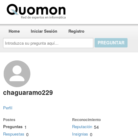
Quomon.es
Home
Iniciar Sesión
Registro
Introduzca
su
pregunta
aquí...
chaguaramo229
Perfil
Postes
Reconocimiento
Preguntas
Reputación
1
54
Respuestas
Insignias
0
0