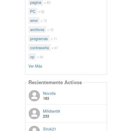
pagina
x 85
PC
x 82
error
x 72
archivos
x 72
programas
x 71
contraseña
x 67
xp
x 66
Ver Más
Recientemente Activos
Novolla
183
Milidian09
233
Struk21