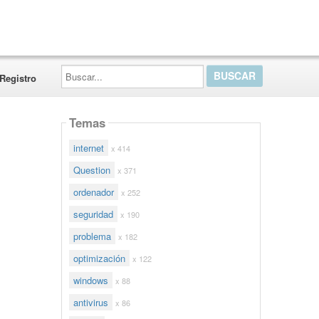
Buscar...
Registro
Temas
internet
x 414
Question
x 371
ordenador
x 252
seguridad
x 190
problema
x 182
optimización
x 122
windows
x 88
antivirus
x 86