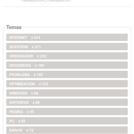
Temas
INTERNET
x 414
QUESTION
x 371
ORDENADOR
x 252
SEGURIDAD
x 190
PROBLEMA
x 182
OPTIMIZACIÓN
x 122
WINDOWS
x 88
ANTIVIRUS
x 86
PAGINA
x 85
PC
x 82
ERROR
x 72