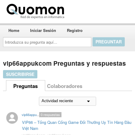
Quomon.es
Home
Iniciar Sesión
Registro
Introduzca
su
pregunta
aquí...
vip66appukcom Preguntas y respuestas
SUSCRIBIRSE
Preguntas
Colaboradores
vip66appukcom
0
respuestas
VIP66 – Tổng Quan Cổng Game Đổi Thưởng Uy Tín Hàng Đầu
Việt Nam
vip66appukcom
,
vip66appukcom