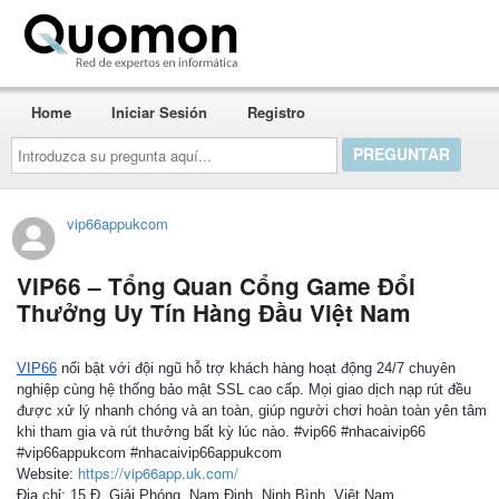
Quomon.es
Home
Iniciar Sesión
Registro
Introduzca
su
pregunta
aquí...
vip66appukcom
VIP66 – Tổng Quan Cổng Game Đổi
Thưởng Uy Tín Hàng Đầu Việt Nam
VIP66
 nổi bật với đội ngũ hỗ trợ khách hàng hoạt động 24/7 chuyên 
nghiệp cùng hệ thống bảo mật SSL cao cấp. Mọi giao dịch nạp rút đều 
được xử lý nhanh chóng và an toàn, giúp người chơi hoàn toàn yên tâm 
khi tham gia và rút thưởng bất kỳ lúc nào. #vip66 #nhacaivip66 
#vip66appukcom #nhacaivip66appukcom
https://vip66app.uk.com/
Website: 
Địa chỉ: 15 Đ. Giải Phóng, Nam Định, Ninh Bình, Việt Nam