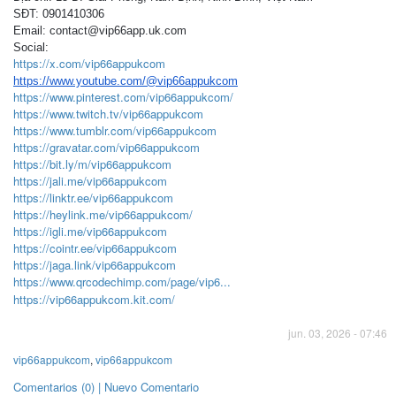
SĐT: 0901410306
Email: contact@vip66app.uk.com
Social:
https://x.com/vip66appukcom
https://www.youtube.com/@vip66appukcom
https://www.pinterest.com/vip66appukcom/
https://www.twitch.tv/vip66appukcom
https://www.tumblr.com/vip66appukcom
https://gravatar.com/vip66appukcom
https://bit.ly/m/vip66appukcom
https://jali.me/vip66appukcom
https://linktr.ee/vip66appukcom
https://heylink.me/vip66appukcom/
https://igli.me/vip66appukcom
https://cointr.ee/vip66appukcom
https://jaga.link/vip66appukcom
https://www.qrcodechimp.com/page/vip6...
https://vip66appukcom.kit.com/
jun. 03, 2026 - 07:46
vip66appukcom
,
vip66appukcom
Comentarios (0) | Nuevo Comentario