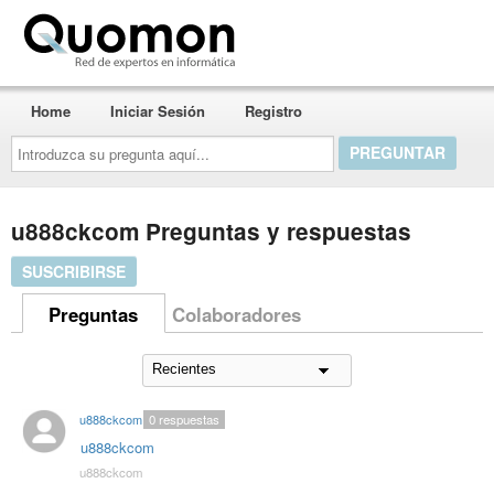
Quomon.es
Home
Iniciar Sesión
Registro
Introduzca
su
pregunta
aquí...
u888ckcom Preguntas y respuestas
SUSCRIBIRSE
Preguntas
Colaboradores
u888ckcom
0
respuestas
u888ckcom
u888ckcom