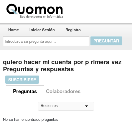
Quomon.es
Home
Iniciar Sesión
Registro
Introduzca
su
pregunta
aquí...
quiero hacer mi cuenta por p rimera vez
Preguntas y respuestas
SUSCRIBIRSE
Preguntas
Colaboradores
No se han encontrado preguntas