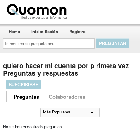
Quomon.es
Home
Iniciar Sesión
Registro
Introduzca
su
pregunta
aquí...
quiero hacer mi cuenta por p rimera vez
Preguntas y respuestas
SUSCRIBIRSE
Preguntas
Colaboradores
No se han encontrado preguntas