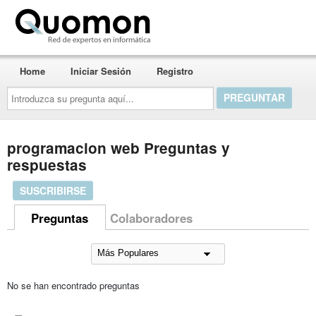
Quomon.es
Home
Iniciar Sesión
Registro
Introduzca
su
pregunta
aquí...
programacion web Preguntas y
respuestas
SUSCRIBIRSE
Preguntas
Colaboradores
No se han encontrado preguntas