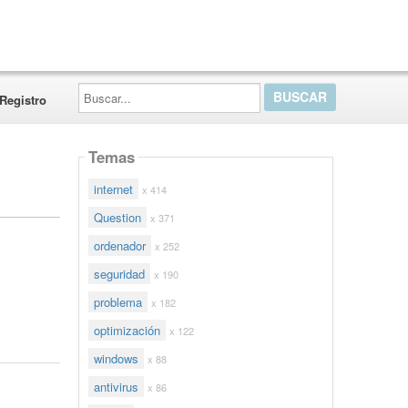
Buscar...
Registro
Temas
internet
x 414
Question
x 371
ordenador
x 252
seguridad
x 190
problema
x 182
optimización
x 122
windows
x 88
antivirus
x 86