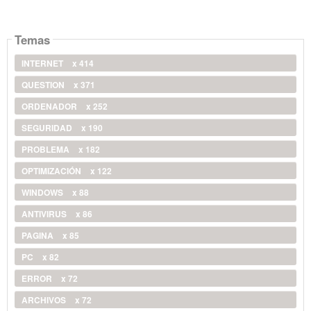
Temas
INTERNET
x 414
QUESTION
x 371
ORDENADOR
x 252
SEGURIDAD
x 190
PROBLEMA
x 182
OPTIMIZACIÓN
x 122
WINDOWS
x 88
ANTIVIRUS
x 86
PAGINA
x 85
PC
x 82
ERROR
x 72
ARCHIVOS
x 72