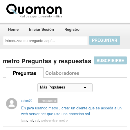
Quomon.es
Home
Iniciar Sesión
Registro
Introduzca
su
pregunta
aquí...
metro Preguntas y respuestas
SUSCRIBIRSE
Preguntas
Colaboradores
caton70
1
respuesta
En java usando metro , crear un cliente que se acceda a un
web server net que use una conexion ssl
java
,
net
,
ssl
,
webservice
,
metro