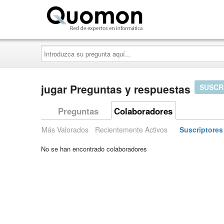
Quomon.es
Introduzca
su
pregunta
aquí...
jugar Preguntas y respuestas
SUSCR
Preguntas
Colaboradores
Más Valorados
Recientemente Activos
Suscriptores
No se han encontrado colaboradores