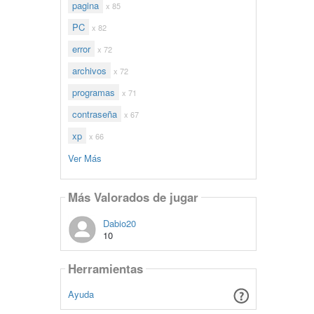
pagina
x 85
PC
x 82
error
x 72
archivos
x 72
programas
x 71
contraseña
x 67
xp
x 66
Ver Más
Más Valorados de jugar
Dabio20
10
Herramientas
Ayuda