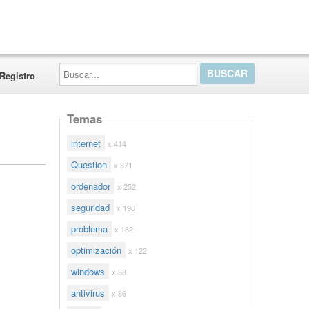
Buscar...
Registro
Temas
internet
x 414
Question
x 371
ordenador
x 252
seguridad
x 190
problema
x 182
optimización
x 122
windows
x 88
antivirus
x 86