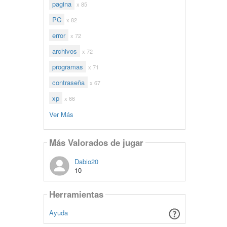
pagina
x 85
PC
x 82
error
x 72
archivos
x 72
programas
x 71
contraseña
x 67
xp
x 66
Ver Más
Más Valorados de jugar
Dabio20
10
Herramientas
Ayuda