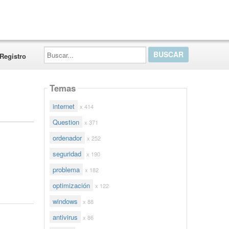
Buscar...
Registro
Temas
internet
x 414
Question
x 371
ordenador
x 252
seguridad
x 190
problema
x 182
optimización
x 122
windows
x 88
antivirus
x 86