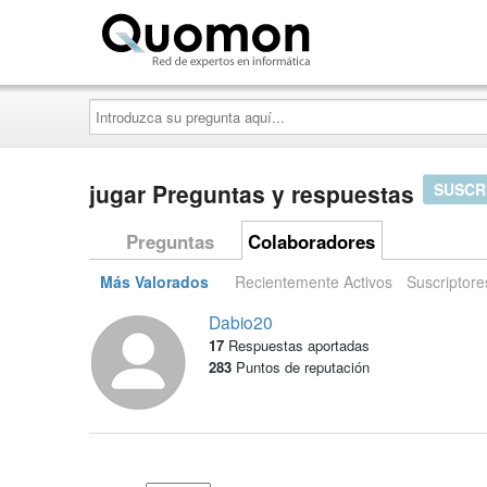
Quomon.es
Introduzca
su
pregunta
aquí...
jugar Preguntas y respuestas
SUSCR
Preguntas
Colaboradores
Más Valorados
Recientemente Activos
Suscriptore
Dabio20
17
Respuestas aportadas
283
Puntos de reputación