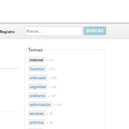
Buscar...
Registro
Temas
internet
x 414
Question
x 371
ordenador
x 252
seguridad
x 190
problema
x 182
optimización
x 122
windows
x 88
antivirus
x 86