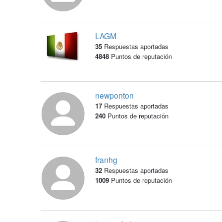
LAGM
35
Respuestas aportadas
4848
Puntos de reputación
newponton
17
Respuestas aportadas
240
Puntos de reputación
franhg
32
Respuestas aportadas
1009
Puntos de reputación