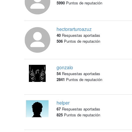
5990
Puntos de reputación
hectorarturoazuz
40
Respuestas aportadas
506
Puntos de reputación
gonzalo
54
Respuestas aportadas
2841
Puntos de reputación
helper
67
Respuestas aportadas
825
Puntos de reputación