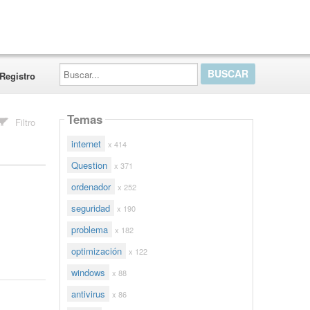
Buscar...
Registro
Temas
Filtro
internet
x 414
Question
x 371
ordenador
x 252
seguridad
x 190
problema
x 182
optimización
x 122
windows
x 88
antivirus
x 86