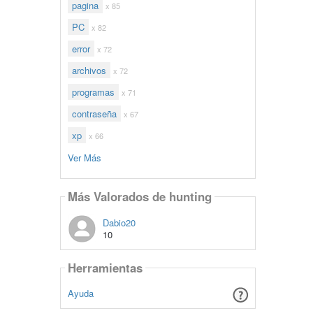
pagina
x 85
PC
x 82
error
x 72
archivos
x 72
programas
x 71
contraseña
x 67
xp
x 66
Ver Más
Más Valorados de hunting
Dabio20
10
Herramientas
Ayuda