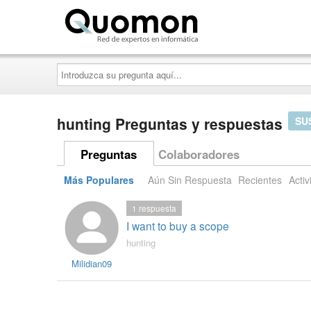
Quomon.es
Introduzca
su
pregunta
aquí...
hunting Preguntas y respuestas
SU
Preguntas
Colaboradores
Más Populares
Aún Sin Respuesta
Recientes
Activ
1
respuesta
I want to buy a scope
hunting
Milidian09