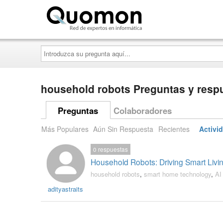
Quomon.es
Introduzca
su
pregunta
aquí...
household robots Preguntas y resp
Preguntas
Colaboradores
Más Populares
Aún Sin Respuesta
Recientes
Activi
0
respuestas
Household Robots: Driving Smart Livi
household robots
,
smart home technology
,
AI
adityastraits