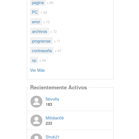
pagina
x 85
PC
x 82
error
x 72
archivos
x 72
programas
x 71
contraseña
x 67
xp
x 66
Ver Más
Recientemente Activos
Novolla
183
Milidian09
233
Struk21