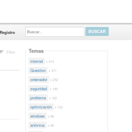
Buscar...
Registro
Temas
Filtro
internet
x 414
Question
x 371
ordenador
x 252
seguridad
x 190
problema
x 182
optimización
x 122
windows
x 88
antivirus
x 86