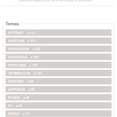
Temas
INTERNET
x 414
QUESTION
x 371
ORDENADOR
x 252
SEGURIDAD
x 190
PROBLEMA
x 182
OPTIMIZACIÓN
x 122
WINDOWS
x 88
ANTIVIRUS
x 86
PAGINA
x 85
PC
x 82
ERROR
x 72