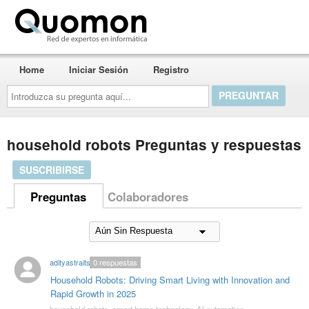
Quomon.es
Home
Iniciar Sesión
Registro
Introduzca
su
pregunta
aquí...
household robots Preguntas y respuestas
SUSCRIBIRSE
Preguntas
Colaboradores
adityastraits
0
respuestas
Household Robots: Driving Smart Living with Innovation and
Rapid Growth in 2025
household robots
,
smart home technology
,
AI automation