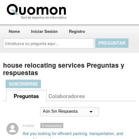
Quomon.es
Home
Iniciar Sesión
Registro
Introduzca
su
pregunta
aquí...
house relocating services Preguntas y
respuestas
SUSCRIBIRSE
Preguntas
Colaboradores
Invitado
0
respuestas
Are you looking for efficient packing, transportation, and