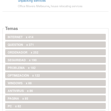
unpacking services
Office Movers Melbourne
,
house relocating services
Temas
INTERNET
x 414
QUESTION
x 371
ORDENADOR
x 252
SEGURIDAD
x 190
PROBLEMA
x 182
OPTIMIZACIÓN
x 122
WINDOWS
x 88
ANTIVIRUS
x 86
PAGINA
x 85
PC
x 82