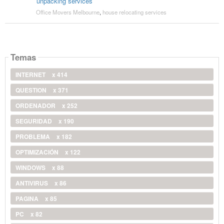
unpacking services
Office Movers Melbourne
,
house relocating services
Temas
INTERNET
x 414
QUESTION
x 371
ORDENADOR
x 252
SEGURIDAD
x 190
PROBLEMA
x 182
OPTIMIZACIÓN
x 122
WINDOWS
x 88
ANTIVIRUS
x 86
PAGINA
x 85
PC
x 82