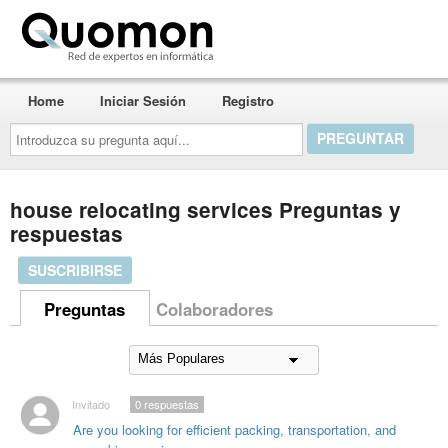
Quomon.es
Home
Iniciar Sesión
Registro
Introduzca
su
pregunta
aquí...
house relocating services Preguntas y
respuestas
SUSCRIBIRSE
Preguntas
Colaboradores
Invitado
0
respuestas
Are you looking for efficient packing, transportation, and