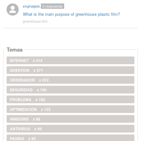
singhalglobal78
0
respuestas
What is the main purpose of greenhouse plastic film?
greenhouse film
Temas
INTERNET
x 414
QUESTION
x 371
ORDENADOR
x 252
SEGURIDAD
x 190
PROBLEMA
x 182
OPTIMIZACIÓN
x 122
WINDOWS
x 88
ANTIVIRUS
x 86
PAGINA
x 85