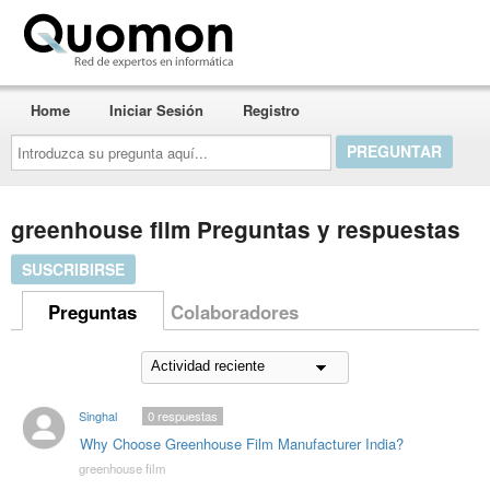
Quomon.es
Home
Iniciar Sesión
Registro
Introduzca
su
pregunta
aquí...
greenhouse film Preguntas y respuestas
SUSCRIBIRSE
Preguntas
Colaboradores
Singhal
0
respuestas
Why Choose Greenhouse Film Manufacturer India?
greenhouse film