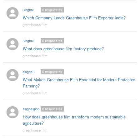
Singhal
0
respuestas
Which Company Leads Greenhouse Film Exporter India?
greenhouse film
Singhal
0
respuestas
What does greenhouse film factory produce?
greenhouse film
singhal1
0
respuestas
What Makes Greenhouse Film Essential for Modern Protected
Farming?
greenhouse film
singhalglobal78
0
respuestas
How does greenhouse film transform modern sustainable
agriculture?
greenhouse film