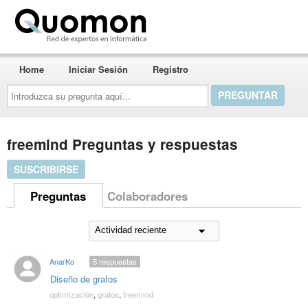
Quomon.es
Home
Iniciar Sesión
Registro
Introduzca
su
pregunta
aquí...
freemind Preguntas y respuestas
SUSCRIBIRSE
Preguntas
Colaboradores
AnarKo
5
respuestas
Diseño de grafos
optimización
,
grafos
,
freemind