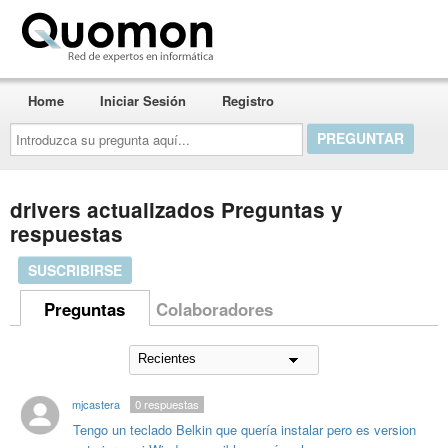
Quomon.es
Home
Iniciar Sesión
Registro
Introduzca
su
pregunta
aquí...
drivers actualizados Preguntas y
respuestas
SUSCRIBIRSE
Preguntas
Colaboradores
mjcastera
0
respuestas
Tengo un teclado Belkin que quería instalar pero es version