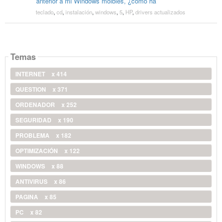
anterior a mi Windows moibles, ¿cómo ha
teclado
,
cd
,
instalación
,
windows
,
5
,
HP
,
drivers actualizados
Temas
INTERNET
x 414
QUESTION
x 371
ORDENADOR
x 252
SEGURIDAD
x 190
PROBLEMA
x 182
OPTIMIZACIÓN
x 122
WINDOWS
x 88
ANTIVIRUS
x 86
PAGINA
x 85
PC
x 82