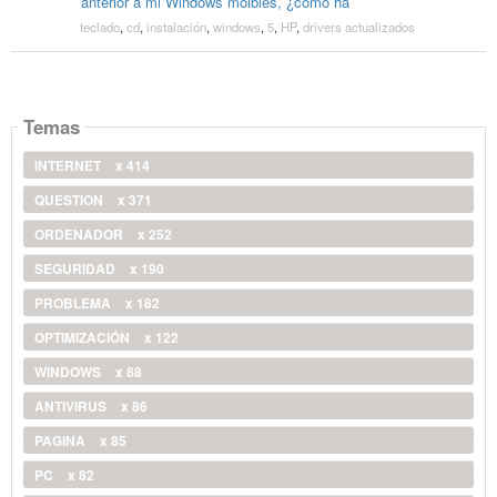
anterior a mi Windows moibles, ¿cómo ha
teclado
,
cd
,
instalación
,
windows
,
5
,
HP
,
drivers actualizados
Temas
INTERNET
x 414
QUESTION
x 371
ORDENADOR
x 252
SEGURIDAD
x 190
PROBLEMA
x 182
OPTIMIZACIÓN
x 122
WINDOWS
x 88
ANTIVIRUS
x 86
PAGINA
x 85
PC
x 82