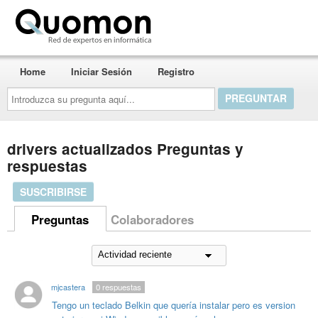
Quomon.es
Home
Iniciar Sesión
Registro
Introduzca
su
pregunta
aquí...
drivers actualizados Preguntas y
respuestas
SUSCRIBIRSE
Preguntas
Colaboradores
mjcastera
0
respuestas
Tengo un teclado Belkin que quería instalar pero es version