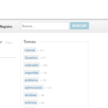
Buscar...
Registro
Temas
Filtro
internet
x 414
Question
x 371
ordenador
x 252
seguridad
x 190
problema
x 182
optimización
x 122
windows
x 88
antivirus
x 86