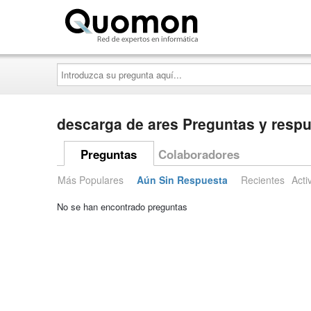
Quomon.es
Introduzca
su
pregunta
aquí...
descarga de ares Preguntas y resp
Preguntas
Colaboradores
Más Populares
Aún Sin Respuesta
Recientes
Acti
No se han encontrado preguntas