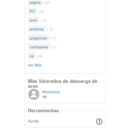
pagina
x 85
PC
x 82
error
x 72
archivos
x 72
programas
x 71
contraseña
x 67
xp
x 66
Ver Más
Más Valorados de descarga de
ares
Monstros2
10
Herramientas
Ayuda