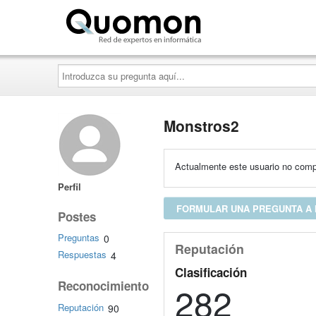
Quomon.es
Introduzca
su
pregunta
aquí...
Monstros2
Actualmente este usuario no compa
Perfil
FORMULAR UNA PREGUNTA A
Postes
Preguntas
0
Reputación
Respuestas
4
Clasificación
Reconocimiento
282
Reputación
90