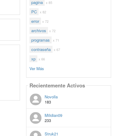
pagina
x 85
PC
x 82
error
x 72
archivos
x 72
programas
x 71
contraseña
x 67
xp
x 66
Ver Más
Recientemente Activos
Novolla
183
Milidian09
233
Struk21