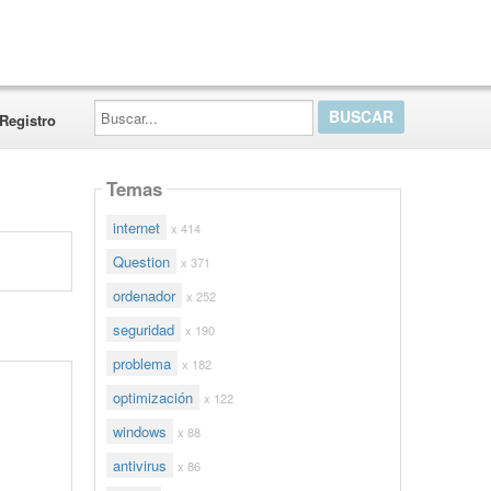
Buscar...
Registro
Temas
internet
x 414
Question
x 371
ordenador
x 252
seguridad
x 190
problema
x 182
optimización
x 122
windows
x 88
antivirus
x 86