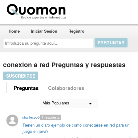
Quomon.es
Home
Iniciar Sesión
Registro
Introduzca
su
pregunta
aquí...
conexion a red Preguntas y respuestas
SUSCRIBIRSE
Preguntas
Colaboradores
charliecpo66
1
respuesta
Tienen un claro ejemplo de como conectarse en red para un
juego en java?
java
,
programacion orientada a objetos
,
interfaz gráfica
,
conexion a red