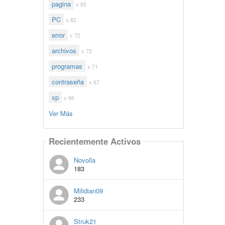
pagina
x 85
PC
x 82
error
x 72
archivos
x 72
programas
x 71
contraseña
x 67
xp
x 66
Ver Más
Recientemente Activos
Novolla
183
Milidian09
233
Struk21