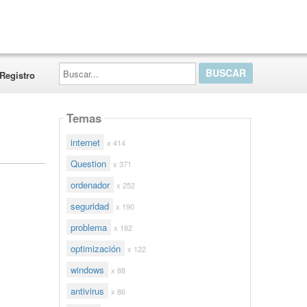
Buscar...
Registro
Temas
internet
x 414
Question
x 371
ordenador
x 252
seguridad
x 190
problema
x 182
optimización
x 122
windows
x 88
antivirus
x 86