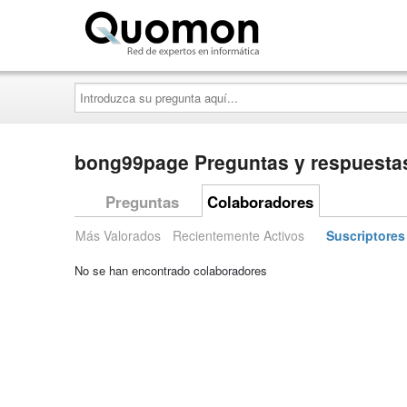
Quomon.es
Introduzca
su
pregunta
aquí...
bong99page Preguntas y respuesta
Preguntas
Colaboradores
Más Valorados
Recientemente Activos
Suscriptores
No se han encontrado colaboradores