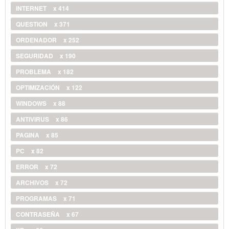
INTERNET
x 414
QUESTION
x 371
ORDENADOR
x 252
SEGURIDAD
x 190
PROBLEMA
x 182
OPTIMIZACIÓN
x 122
WINDOWS
x 88
ANTIVIRUS
x 86
PAGINA
x 85
PC
x 82
ERROR
x 72
ARCHIVOS
x 72
PROGRAMAS
x 71
CONTRASEÑA
x 67