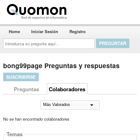
Quomon.es
Home
Iniciar Sesión
Registro
Introduzca
su
pregunta
aquí...
bong99page Preguntas y respuestas
SUSCRIBIRSE
Preguntas
Colaboradores
No se han encontrado colaboradores
Temas